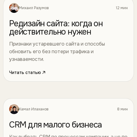
Михаил Разумов
12 мин
Дизайн
30
Редизайн сайта: когда он
действительно нужен
Признаки устаревшего сайта и способы
обновить его без потери трафика и
узнаваемости.
Читать статью
Камал Илаханов
8 мин
Автоматизация
31
CRM для малого бизнеса
Как выбрать CRM по процессам компании, а не по