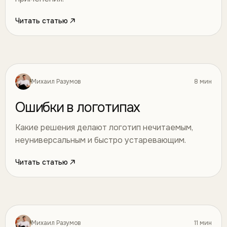
Читать статью
Михаил Разумов
8 мин
Дизайн
23
Ошибки в логотипах
Какие решения делают логотип нечитаемым,
неуниверсальным и быстро устаревающим.
Читать статью
Михаил Разумов
11 мин
Дизайн
24