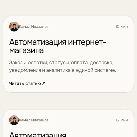
Камал Илаханов
10 мин
Автоматизация
36
Автоматизация интернет-
магазина
Заказы, остатки, статусы, оплата, доставка,
уведомления и аналитика в единой системе.
Читать статью
Камал Илаханов
12 мин
Автоматизация
37
Автоматизация