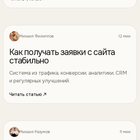
Михаил Филиппов
12 мин
Маркетинг
20
Как получать заявки с сайта
стабильно
Система из трафика, конверсии, аналитики, CRM
и регулярных улучшений.
Читать статью
Михаил Разумов
11 мин
Дизайн
21