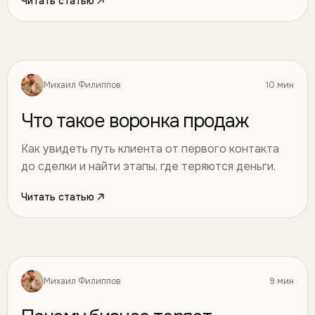
Читать статью
Михаил Филиппов
10 мин
Маркетинг
17
Что такое воронка продаж
Как увидеть путь клиента от первого контакта
до сделки и найти этапы, где теряются деньги.
Читать статью
Михаил Филиппов
9 мин
Маркетинг
18