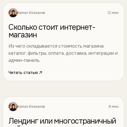
Камал Илаханов
12 мин
Разработка
05
Сколько стоит интернет-
магазин
Из чего складывается стоимость магазина:
каталог, фильтры, оплата, доставка, интеграции и
админ-панель.
Читать статью
Камал Илаханов
8 мин
Разработка
06
Лендинг или многостраничный