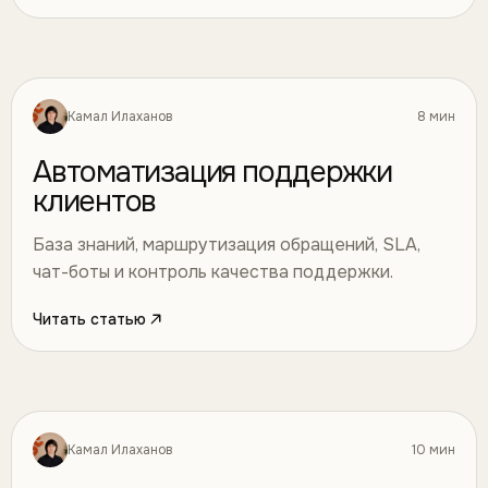
Камал Илаханов
8 мин
Автоматизация
39
Автоматизация поддержки
клиентов
База знаний, маршрутизация обращений, SLA,
чат-боты и контроль качества поддержки.
Читать статью
Камал Илаханов
10 мин
Автоматизация
40