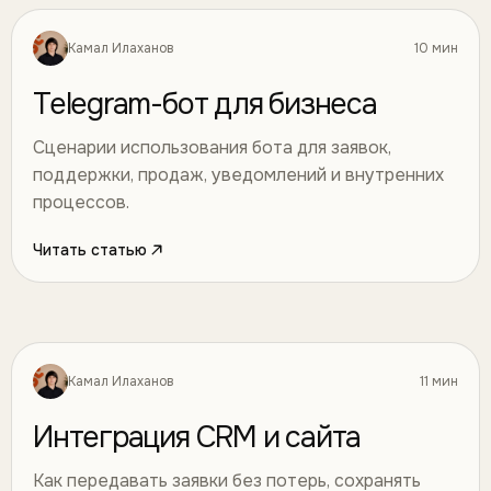
Камал Илаханов
10 мин
Автоматизация
33
Telegram-бот для бизнеса
Сценарии использования бота для заявок,
поддержки, продаж, уведомлений и внутренних
процессов.
Читать статью
Камал Илаханов
11 мин
Автоматизация
34
Интеграция CRM и сайта
Как передавать заявки без потерь, сохранять