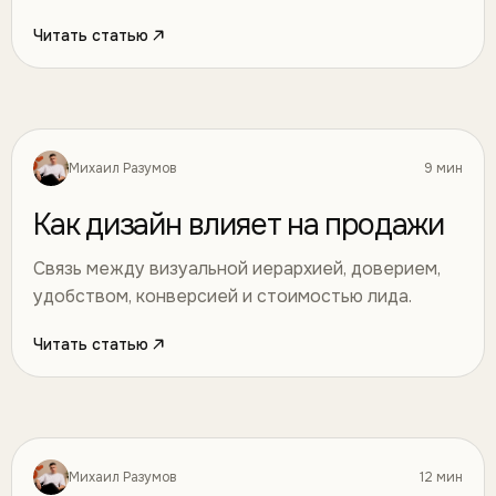
Читать статью
Михаил Разумов
9 мин
Дизайн
26
Как дизайн влияет на продажи
Связь между визуальной иерархией, доверием,
удобством, конверсией и стоимостью лида.
Читать статью
Михаил Разумов
12 мин
Дизайн
27