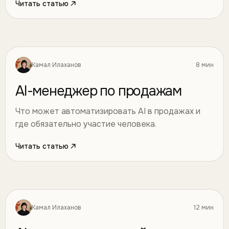
Читать статью
Камал Илаханов
8 мин
Искусственный интеллект
42
AI-менеджер по продажам
Что может автоматизировать AI в продажах и
где обязательно участие человека.
Читать статью
Камал Илаханов
12 мин
Искусственный интеллект
43