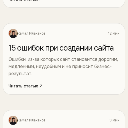
Камал Илаханов
12 мин
Разработка
08
15 ошибок при создании сайта
Ошибки, из-за которых сайт становится дорогим,
медленным, неудобным и не приносит бизнес-
результат.
Читать статью
Камал Илаханов
9 мин
Разработка
09