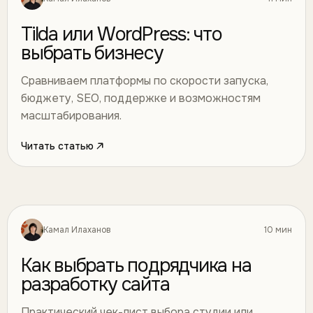
Разработка
02
Tilda или WordPress: что
выбрать бизнесу
Сравниваем платформы по скорости запуска,
бюджету, SEO, поддержке и возможностям
масштабирования.
Читать статью
Камал Илаханов
10 мин
Разработка
03
Как выбрать подрядчика на
разработку сайта
Практический чек-лист выбора студии или