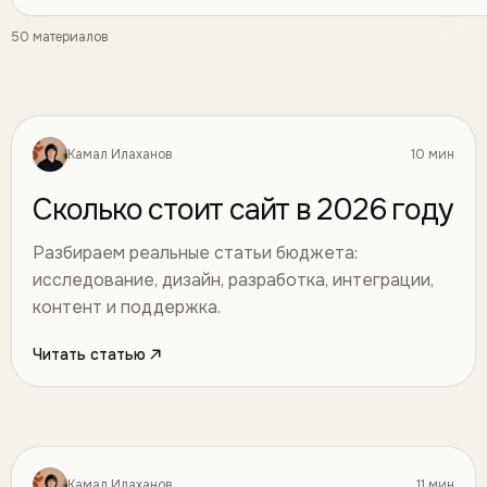
50
материалов
Камал Илаханов
10 мин
Разработка
01
Сколько стоит сайт в 2026 году
Разбираем реальные статьи бюджета:
исследование, дизайн, разработка, интеграции,
контент и поддержка.
Читать статью
Камал Илаханов
11 мин